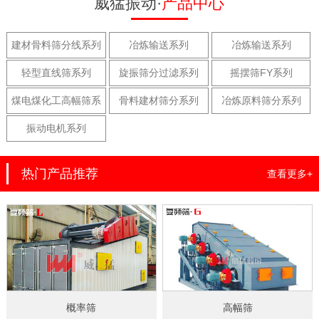
威猛振动·
产品中心
建材骨料筛分线系列
冶炼输送系列
冶炼输送系列
轻型直线筛系列
旋振筛分过滤系列
摇摆筛FY系列
煤电煤化工高幅筛系
骨料建材筛分系列
冶炼原料筛分系列
列
振动电机系列
热门产品推荐
查看更多+
概率筛
高幅筛