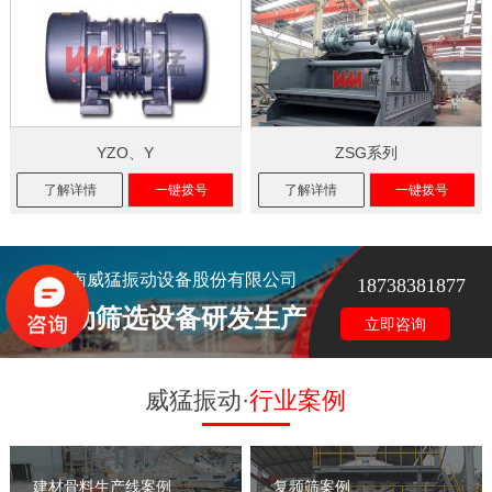
YZO、Y
ZSG系列
了解详情
一键拨号
了解详情
一键拨号
河南威猛振动设备股份有限公司
18738381877
振动筛选设备研发生产
立即咨询
威猛振动·
行业案例
建材骨料生产线案例
复频筛案例