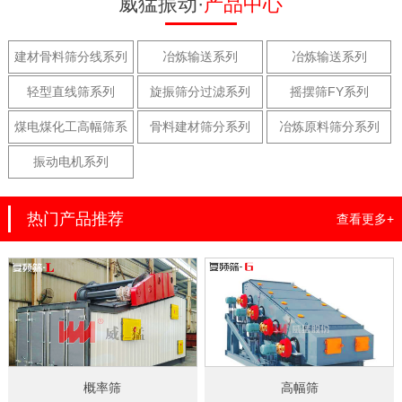
威猛振动·
产品中心
建材骨料筛分线系列
冶炼输送系列
冶炼输送系列
轻型直线筛系列
旋振筛分过滤系列
摇摆筛FY系列
煤电煤化工高幅筛系
骨料建材筛分系列
冶炼原料筛分系列
列
振动电机系列
热门产品推荐
查看更多+
概率筛
高幅筛