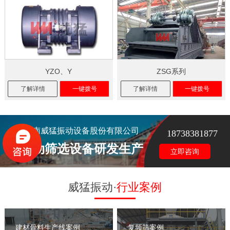
YZO、Y
ZSG系列
了解详情
一键拨号
了解详情
一键拨号
河南威猛振动设备股份有限公司
18738381877
振动筛选设备研发生产
立即咨询
威猛振动·
行业案例
建材骨料生产线案例
复频筛案例