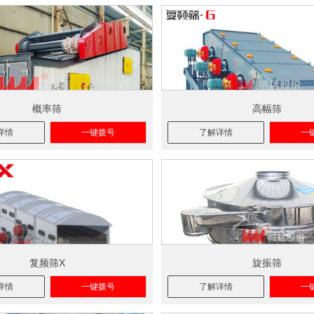
概率筛
高幅筛
详情
一键拨号
了解详情
一
复频筛X
旋振筛
详情
一键拨号
了解详情
一