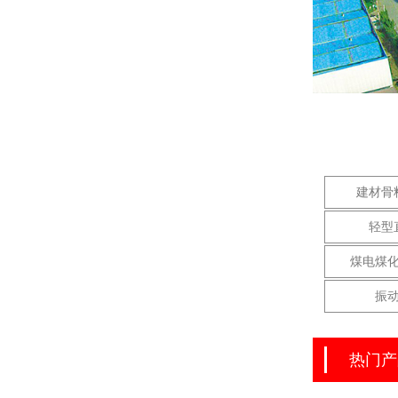
建材骨
轻型
煤电煤
振
热门产