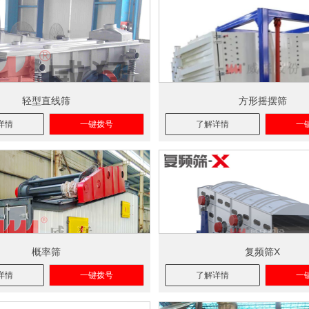
轻型直线筛
方形摇摆筛
详情
一键拨号
了解详情
一
概率筛
复频筛X
详情
一键拨号
了解详情
一