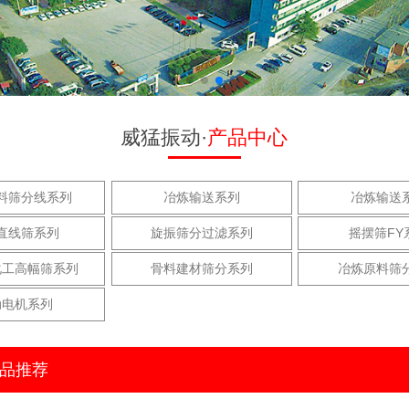
威猛振动·
产品中心
料筛分线系列
冶炼输送系列
冶炼输送
直线筛系列
旋振筛分过滤系列
摇摆筛FY
化工高幅筛系列
骨料建材筛分系列
冶炼原料筛
动电机系列
品推荐