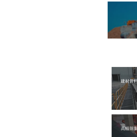
建材骨
高幅筛