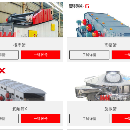
概率筛
高幅筛
详情
一键拨号
了解详情
一
复频筛X
旋振筛
详情
一键拨号
了解详情
一