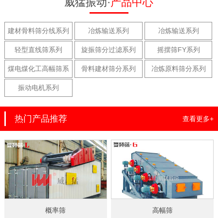
威猛振动·
产品中心
建材骨料筛分线系列
冶炼输送系列
冶炼输送系列
轻型直线筛系列
旋振筛分过滤系列
摇摆筛FY系列
煤电煤化工高幅筛系
骨料建材筛分系列
冶炼原料筛分系列
列
振动电机系列
热门产品推荐
查看更多+
概率筛
高幅筛