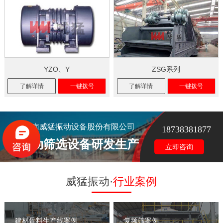
YZO、Y
ZSG系列
了解详情
一键拨号
了解详情
一键拨号
河南威猛振动设备股份有限公司
18738381877
振动筛选设备研发生产
立即咨询
威猛振动·
行业案例
建材骨料生产线案例
复频筛案例