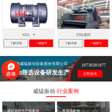
YZO、Y
ZSG系列
了解详情
一键拨号
了解详情
一键拨号
河南威猛振动设备股份有限公司
18738381877
振动筛选设备研发生产
立即咨询
威猛振动·
行业案例
建材骨料生产线案例
复频筛案例