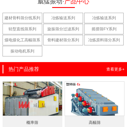
威猛振动·
产品中心
建材骨料筛分线系列
冶炼输送系列
冶炼输送系列
轻型直线筛系列
旋振筛分过滤系列
摇摆筛FY系列
煤电煤化工高幅筛系
骨料建材筛分系列
冶炼原料筛分系列
列
振动电机系列
热门产品推荐
查看更多+
概率筛
高幅筛