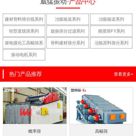
威猛振动·
产品中心
建材骨料筛分线系列
冶炼输送系列
冶炼输送系列
轻型直线筛系列
旋振筛分过滤系列
摇摆筛FY系列
煤电煤化工高幅筛系
骨料建材筛分系列
冶炼原料筛分系列
列
振动电机系列
热门产品推荐
查看更多+
概率筛
高幅筛