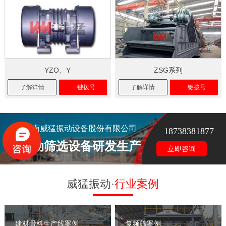
YZO、Y
ZSG系列
了解详情
一键拨号
了解详情
一键拨号
河南威猛振动设备股份有限公司
18738381877
振动筛选设备研发生产
立即咨询
威猛振动·
行业案例
建材骨料生产线案例
复频筛案例