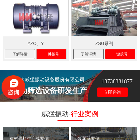
YZO、Y
ZSG系列
了解详情
一键拨号
了解详情
一键拨号
河南威猛振动设备股份有限公司
18738381877
振动筛选设备研发生产
立即咨询
威猛振动·
行业案例
建材骨料生产线案例
复频筛案例