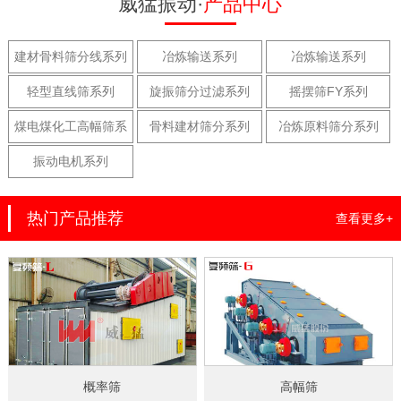
威猛振动·
产品中心
建材骨料筛分线系列
冶炼输送系列
冶炼输送系列
轻型直线筛系列
旋振筛分过滤系列
摇摆筛FY系列
煤电煤化工高幅筛系
骨料建材筛分系列
冶炼原料筛分系列
列
振动电机系列
热门产品推荐
查看更多+
概率筛
高幅筛